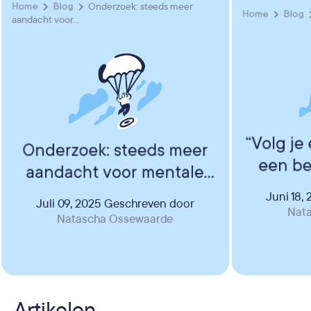
Home
Blog
Onderzoek: steeds meer
Home
Blog
aandacht voor...
“Volg je
Onderzoek: steeds meer
een bed
aandacht voor mentale
in
gezondheid werknemer bij
Juni 18,
Juli 09, 2025
Geschreven door
loopba
outplacement
Nat
Natascha Ossewaarde
Maria
Artikelen