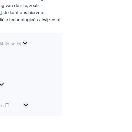
g van de site, zoals
d
. Je kunt ons hiervoor
iële technologieën afwijzen of
Essentiële
Altijd actief
cookies
erences
Analytical
cookies
Marketing-
es
en
trackingcookies