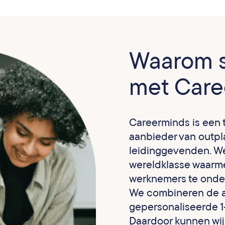
Waarom 
met Care
Careerminds is een
aanbieder van outp
leidinggevenden. W
wereldklasse waarme
werknemers te onder
We combineren de a
gepersonaliseerde 
Daardoor kunnen wij