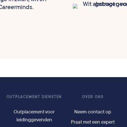
 Careerminds.
OUTPLACEMENT DIENSTEN
OVER ONS
Outplacement voor
Neem contact op
leidinggevenden
Praat met een expert