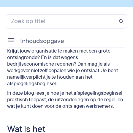
Inhoudsopgave
Krijgt jouw organisatie te maken met een grote
Wat is het afspiegelingsbeginsel?
ontslagronde? En is dat wegens
bedrijfseconomische redenen? Dan mag je als
Hoe werkt het afspiegelingsbeginsel?
werkgever niet zelf bepalen wie je ontslaat. Je bent
namelijk verplicht je te houden aan het
Praktisch: hoe ga je te werk?
afspiegelingsbeginsel.
Uitzonderingen afspiegelingsbeginsel
In deze blog lees je hoe je het afspiegelingsbeginsel
praktisch toepast, de uitzonderingen op de regel, en
Wat als je het afspiegelingsbeginsel niet (of niet
wat je kunt doen voor de ontslagen werknemers.
juist) toepast?
Verzacht gedwongen ontslagen met
Wat is het
outplacement