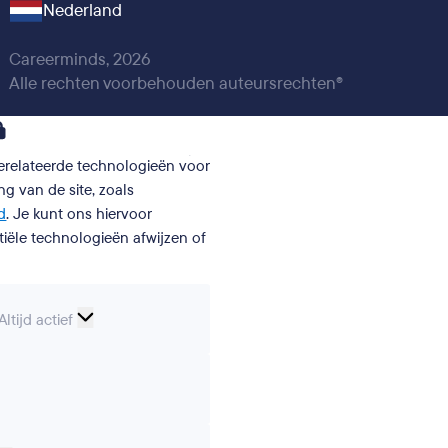
Nederland
Careerminds, 2026
Alle rechten voorbehouden auteursrechten®
gerelateerde technologieën voor
g van de site, zoals
d
. Je kunt ons hiervoor
iële technologieën afwijzen of
Essentiële
Altijd actief
cookies
erences