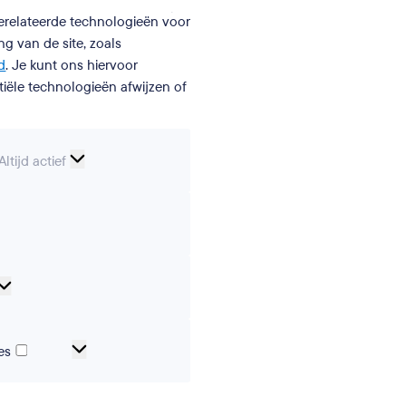
gerelateerde technologieën voor
g van de site, zoals
d
. Je kunt ons hiervoor
iële technologieën afwijzen of
Essentiële
Altijd actief
cookies
erences
Analytical
cookies
Marketing-
es
en
trackingcookies