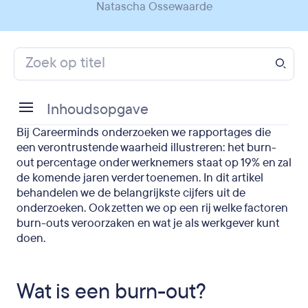
Natascha Ossewaarde
Inhoudsopgave
Bij Careerminds onderzoeken we rapportages die
Wat is een burn-out?
een verontrustende waarheid illustreren: het burn-
out percentage onder werknemers staat op 19% en zal
Burn-out onderzoeken wereldwijd schetsen een
de komende jaren verder toenemen. In dit artikel
verontrustend beeld
behandelen we de belangrijkste cijfers uit de
onderzoeken. Ook zetten we op een rij welke factoren
Wat veroorzaakt burn-out klachten onder
burn-outs veroorzaken en wat je als werkgever kunt
werknemers?
doen.
Wat zijn mogelijke oplossingen voor burn-outs bij
werknemers?
Wat is een burn-out?
Burn-out en ontslag: wat je als werkgever kan