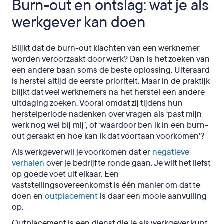
Burn-out en ontslag: wat je als
werkgever kan doen
Blijkt dat de burn-out klachten van een werknemer
worden veroorzaakt door werk? Dan is het zoeken van
een andere baan soms de beste oplossing. Uiteraard
is herstel altijd de eerste prioriteit. Maar in de praktijk
blijkt dat veel werknemers na het herstel een andere
uitdaging zoeken. Vooral omdat zij tijdens hun
herstelperiode nadenken over vragen als ‘past mijn
werk nog wel bij mij’, of ‘waardoor ben ik in een burn-
out geraakt en hoe kan ik dat voortaan voorkomen’?
Als werkgever wil je voorkomen dat er
negatieve
verhalen
over je bedrijf te ronde gaan. Je wilt het liefst
op goede voet uit elkaar. Een
vaststellingsovereenkomst is één manier om dat te
doen en
outplacement
is daar een mooie aanvulling
op.
Outplacement is een dienst die je als werkgever kunt