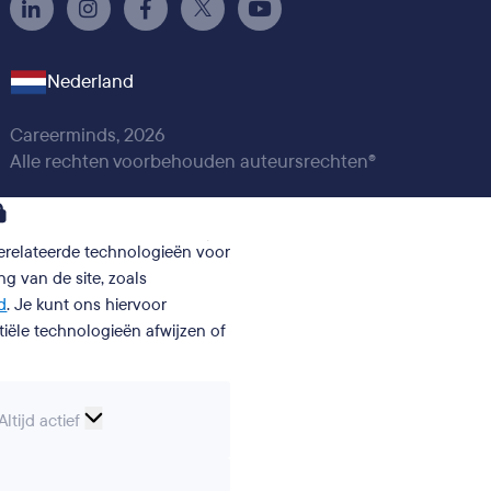
Nederland
Careerminds, 2026
Alle rechten voorbehouden auteursrechten®
gerelateerde technologieën voor
g van de site, zoals
d
. Je kunt ons hiervoor
iële technologieën afwijzen of
Essentiële
Altijd actief
cookies