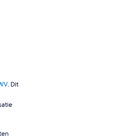
UWV
. Dit
satie
ten