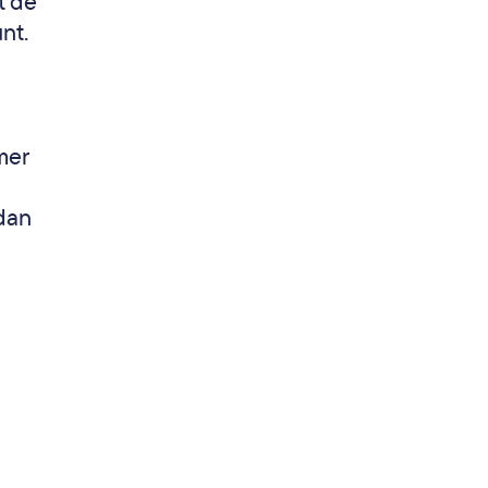
t de
nt.
mer
 dan