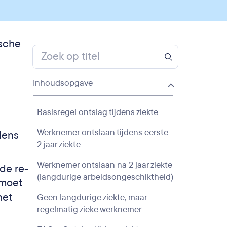
ische
Inhoudsopgave
Basisregel ontslag tijdens ziekte
Werknemer ontslaan tijdens eerste
jdens
2 jaar ziekte
Werknemer ontslaan na 2 jaar ziekte
 de re-
(langdurige arbeidsongeschiktheid)
 moet
het
Geen langdurige ziekte, maar
regelmatig zieke werknemer