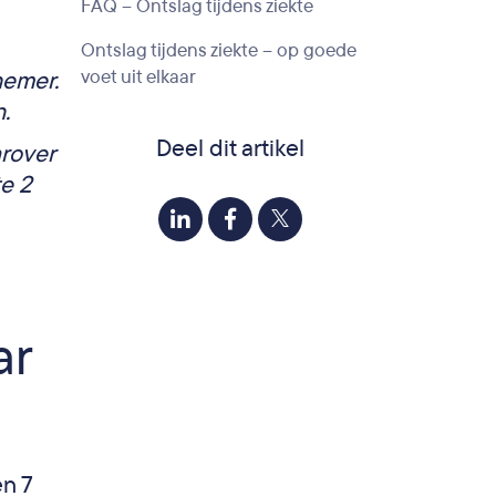
FAQ – Ontslag tijdens ziekte
Ontslag tijdens ziekte – op goede
voet uit elkaar
nemer.
.
Deel dit artikel
arover
te 2
ar
en 7