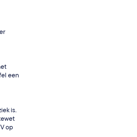
er
het
fel een
ek is.
tewet
WV op