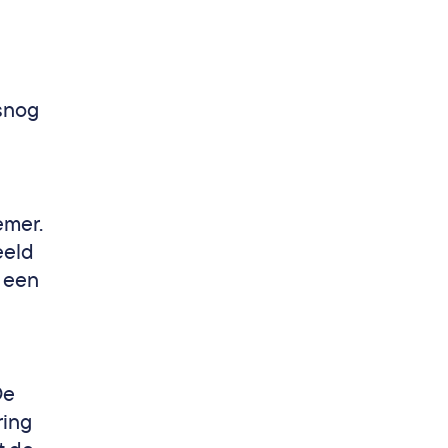
snog
emer.
eeld
t een
De
ring