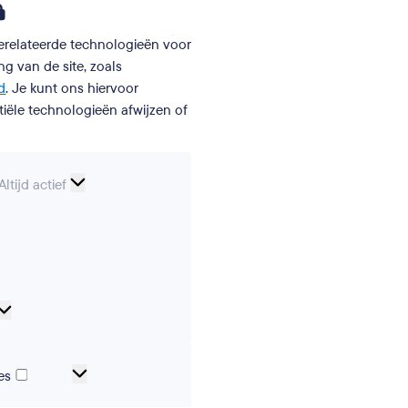
gerelateerde technologieën voor
g van de site, zoals
d
. Je kunt ons hiervoor
iële technologieën afwijzen of
Essentiële
Altijd actief
cookies
erences
Analytical
cookies
Marketing-
es
en