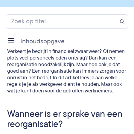
Inhoudsopgave
Verkeert je bedrijf in financieel zwaar weer? Of nemen
Wanneer is er sprake van een reorganisatie?
plots veel personeelsleden ontslag? Dan kan een
reorganisatie noodzakelijk zijn. Maar hoe pak je dat
Hoe werkt een reorganisatie: 8 regels voor
goed aan? Een reorganisatie kan immers zorgen voor
werkgevers
onrust in het bedrijf. In dit artikel lees je aan welke
regels je je als werkgever dient te houden. Maar ook
Reorganisatie: een beknopt stappenplan
wat je kunt doen voor de getroffen werknemers.
Wat kun je doen voor getroffen werknemers?
Wanneer is er sprake van een
reorganisatie?