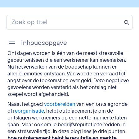
Inhoudsopgave
Ontslagen worden is één van de meest stressvolle
1. Hoe outplacement je werkgeversmerk
gebeurtenissen die een werknemer kan meemaken.
beschermt (ook online)
Na het verwerken van de boodschap kunnen er
allerlei emoties ontstaan. Van woede en verraad tot
2. Hoe outplacement je interne reputatie
angst over de toekomst en over geld. Deze negatieve
beschermt
gevoelens worden versterkt als het ontslag niet
soepel wordt afgehandeld.
3. Hoe outplacement in het algemeen in je
Naast het goed
voordeel werkt
voorbereiden
van een ontslagronde
of
reorganisatie
, helpt outplacement je om de
Hoe outplacement helpt je reputatie en merk te
ontslagen werknemers op een nette manier te laten
behouden: conclusies
gaan. Maar ook om je bedrijfsreputatie te redden in
een stressvolle tijd. In deze blog lees je drie punten
hoe outplacement helpt je reputatie en merk te