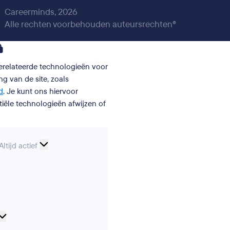
Careerminds, 2026
Alle rechten voorbehouden auteursrechten®
gerelateerde technologieën voor
g van de site, zoals
d
. Je kunt ons hiervoor
iële technologieën afwijzen of
Essentiële
Altijd actief
cookies
erences
Analytical